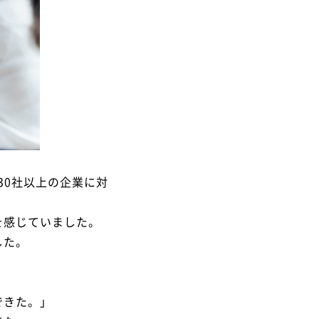
30社以上の企業に対
を感じていました。
した。
できた。」