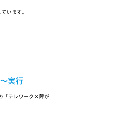
しています。
〜実行
の「テレワーク×障が